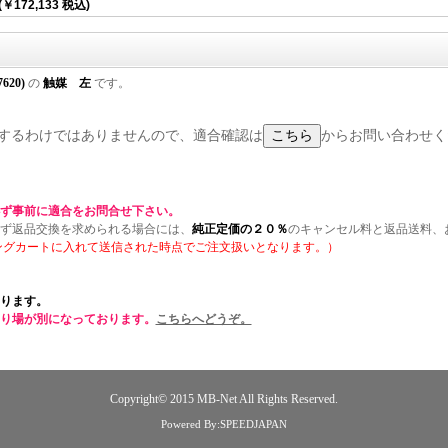
(￥172,133 税込)
7620)
の
触媒 左
です。
に適合するわけではありませんので、適合確認は
からお問い合わせく
ず事前に適合をお問合せ下さい。
ず返品交換を求められる場合には、
純正定価の２０％
のキャンセル料と返品送料、
ングカートに入れて送信された時点でご注文扱いとなります。）
ります。
り場が別になっております。
こちらへどうぞ。
Copyright© 2015
MB-Net
All Rights Reserved.
Powered By:SPEEDJAPAN