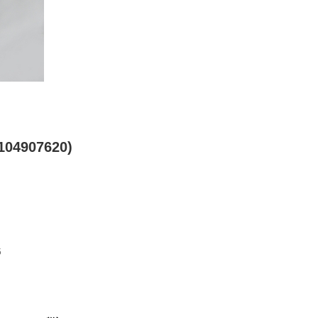
04907620)
5