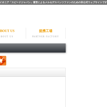
ツのパイオニア「スピードジャパン」運営によるメルセデスベンツファンのための非公式ウェブサイトです
BOUT US
提携工場
ABOUT US
PARTNER FACTORY