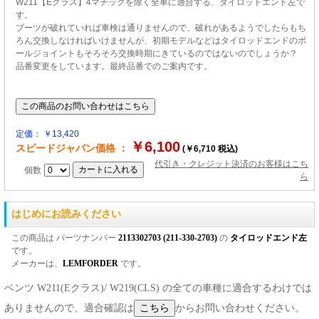
W211【Eクラス】4マチックを除く全車に適合する、タイロッドエンド左で
す。
ブーツが破れていれば車検は通りませんので、破れがあるようでしたらもち
ろん交換しなければいけませんが、初期モデルなどはタイロッドエンドのボ
ールジョイントもそろそろ交換時期にきているのではないのでしょうか？
品番変更をしています。最終品番でのご案内です。
定価： ￥13,420
￥6,100
スピードジャパン価格 ：
(￥6,710 税込)
代引き・クレジット決済のお客様はこち
個数
ら
はじめにお読みください
この商品は パーツナンバー
2113302703 (211-330-2703)
の
タイロッドエンド左
です。
メーカーは、
LEMFORDER
です。
ベンツ W211(Eクラス)/ W219(CLS) の全ての車種に適合するわけでは
ありませんので、適合確認は
からお問い合わせください。