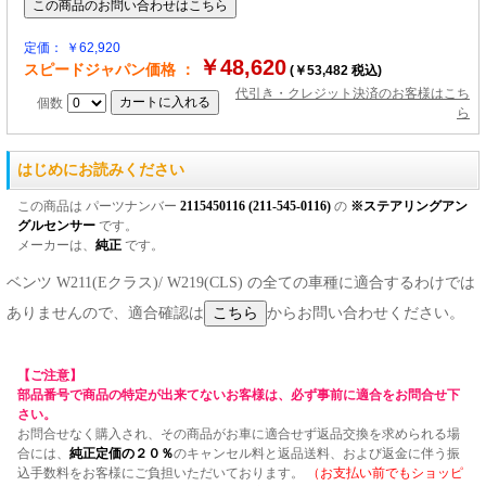
定価： ￥62,920
￥48,620
スピードジャパン価格 ：
(￥53,482 税込)
代引き・クレジット決済のお客様はこち
個数
ら
はじめにお読みください
この商品は パーツナンバー
2115450116 (211-545-0116)
の
※ステアリングアン
グルセンサー
です。
メーカーは、
純正
です。
ベンツ W211(Eクラス)/ W219(CLS) の全ての車種に適合するわけでは
ありませんので、適合確認は
からお問い合わせください。
【ご注意】
部品番号で商品の特定が出来てないお客様は、必ず事前に適合をお問合せ下
さい。
お問合せなく購入され、その商品がお車に適合せず返品交換を求められる場
合には、
純正定価の２０％
のキャンセル料と返品送料、および返金に伴う振
込手数料をお客様にご負担いただいております。
（お支払い前でもショッピ