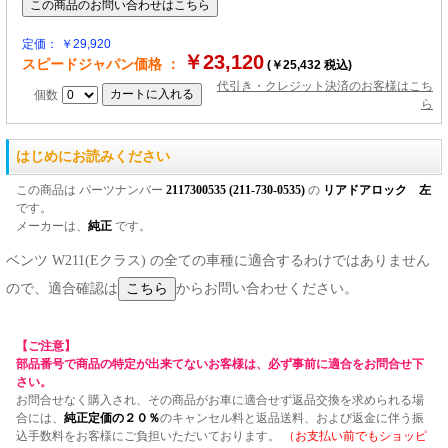
定価： ￥29,920
￥23,120
スピードジャパン価格 ：
(￥25,432 税込)
代引き・クレジット決済のお客様はこち
個数
ら
はじめにお読みください
この商品は パーツナンバー
2117300535 (211-730-0535)
の
リアドアロック 左
です。
メーカーは、
純正
です。
ベンツ W211(Eクラス) の全ての車種に適合するわけではありません
ので、適合確認は
からお問い合わせください。
【ご注意】
部品番号で商品の特定が出来てないお客様は、必ず事前に適合をお問合せ下
さい。
お問合せなく購入され、その商品がお車に適合せず返品交換を求められる場
合には、
純正定価の２０％
のキャンセル料と返品送料、および返金に伴う振
込手数料をお客様にご負担いただいております。
（お支払い前でもショッピ