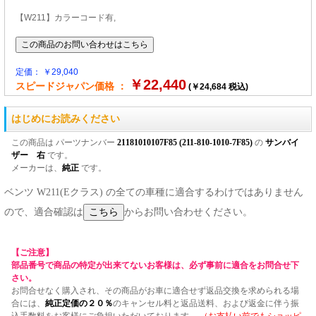
【W211】カラーコード有,
定価： ￥29,040
￥22,440
スピードジャパン価格 ：
(￥24,684 税込)
はじめにお読みください
この商品は パーツナンバー
21181010107F85 (211-810-1010-7F85)
の
サンバイ
ザー 右
です。
メーカーは、
純正
です。
ベンツ W211(Eクラス) の全ての車種に適合するわけではありません
ので、適合確認は
からお問い合わせください。
【ご注意】
部品番号で商品の特定が出来てないお客様は、必ず事前に適合をお問合せ下
さい。
お問合せなく購入され、その商品がお車に適合せず返品交換を求められる場
合には、
純正定価の２０％
のキャンセル料と返品送料、および返金に伴う振
込手数料をお客様にご負担いただいております。
（お支払い前でもショッピ