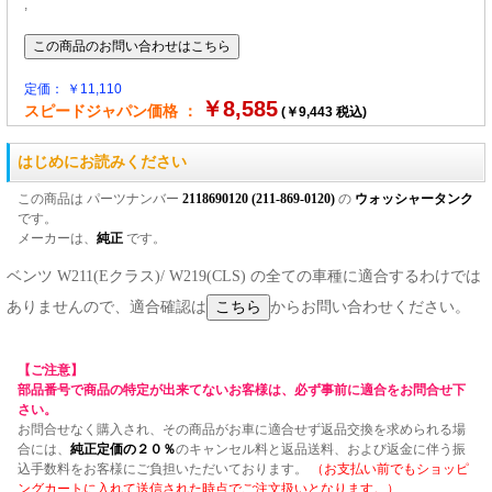
,
定価： ￥11,110
￥8,585
スピードジャパン価格 ：
(￥9,443 税込)
はじめにお読みください
この商品は パーツナンバー
2118690120 (211-869-0120)
の
ウォッシャータンク
です。
メーカーは、
純正
です。
ベンツ W211(Eクラス)/ W219(CLS) の全ての車種に適合するわけでは
ありませんので、適合確認は
からお問い合わせください。
【ご注意】
部品番号で商品の特定が出来てないお客様は、必ず事前に適合をお問合せ下
さい。
お問合せなく購入され、その商品がお車に適合せず返品交換を求められる場
合には、
純正定価の２０％
のキャンセル料と返品送料、および返金に伴う振
込手数料をお客様にご負担いただいております。
（お支払い前でもショッピ
ングカートに入れて送信された時点でご注文扱いとなります。）