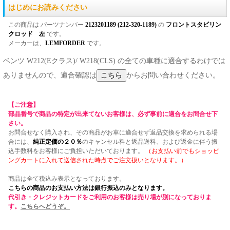
はじめにお読みください
この商品は パーツナンバー
2123201189 (212-320-1189)
の
フロントスタビリン
クロッド 左
です。
メーカーは、
LEMFORDER
です。
ベンツ W212(Eクラス)/ W218(CLS) の全ての車種に適合するわけでは
ありませんので、適合確認は
からお問い合わせください。
【ご注意】
部品番号で商品の特定が出来てないお客様は、必ず事前に適合をお問合せ下
さい。
お問合せなく購入され、その商品がお車に適合せず返品交換を求められる場
合には、
純正定価の２０％
のキャンセル料と返品送料、および返金に伴う振
込手数料をお客様にご負担いただいております。
（お支払い前でもショッピ
ングカートに入れて送信された時点でご注文扱いとなります。）
商品は全て税込み表示となっております。
こちらの商品のお支払い方法は銀行振込のみとなります。
代引き・クレジットカードをご利用のお客様は売り場が別になっておりま
す。
こちらへどうぞ。