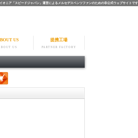
ツのパイオニア「スピードジャパン」運営によるメルセデスベンツファンのための非公式ウェブサイトです
BOUT US
提携工場
ABOUT US
PARTNER FACTORY