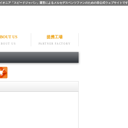
ツのパイオニア「スピードジャパン」運営によるメルセデスベンツファンのための非公式ウェブサイトです
BOUT US
提携工場
ABOUT US
PARTNER FACTORY