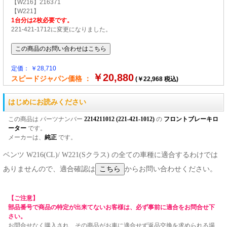
【W216】216371
【W221】
1台分は2枚必要です。
221-421-1712に変更になりました。
定価： ￥28,710
￥20,880
スピードジャパン価格 ：
(￥22,968 税込)
はじめにお読みください
この商品は パーツナンバー
2214211012 (221-421-1012)
の
フロントブレーキロ
ーター
です。
メーカーは、
純正
です。
ベンツ W216(CL)/ W221(Sクラス) の全ての車種に適合するわけでは
ありませんので、適合確認は
からお問い合わせください。
【ご注意】
部品番号で商品の特定が出来てないお客様は、必ず事前に適合をお問合せ下
さい。
お問合せなく購入され、その商品がお車に適合せず返品交換を求められる場