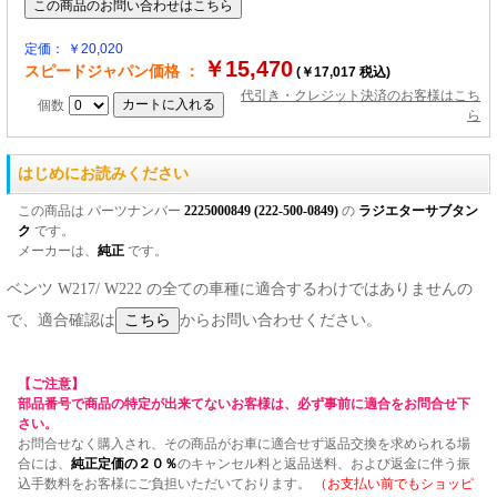
定価： ￥20,020
￥15,470
スピードジャパン価格 ：
(￥17,017 税込)
代引き・クレジット決済のお客様はこち
個数
ら
はじめにお読みください
この商品は パーツナンバー
2225000849 (222-500-0849)
の
ラジエターサブタン
ク
です。
メーカーは、
純正
です。
ベンツ W217/ W222 の全ての車種に適合するわけではありませんの
で、適合確認は
からお問い合わせください。
【ご注意】
部品番号で商品の特定が出来てないお客様は、必ず事前に適合をお問合せ下
さい。
お問合せなく購入され、その商品がお車に適合せず返品交換を求められる場
合には、
純正定価の２０％
のキャンセル料と返品送料、および返金に伴う振
込手数料をお客様にご負担いただいております。
（お支払い前でもショッピ