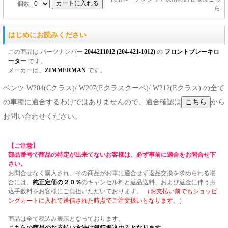
個数
ら
はじめにお読みください
この商品は パーツナンバー
2044211012 (204-421-1012)
の
フロントブレーキロ
ーター
です。
メーカーは、
ZIMMERMAN
です。
ベンツ W204(Cクラス)/ W207(Eクラスクーペ)/ W212(Eクラス) の全て
の車種に適合するわけではありませんので、適合確認は
から
お問い合わせください。
【ご注意】
部品番号で商品の特定が出来てないお客様は、必ず事前に適合をお問合せ下
さい。
お問合せなく購入され、その商品がお車に適合せず返品交換を求められる場
合には、
純正定価の２０％
のキャンセル料と返品送料、および返金に伴う振
込手数料をお客様にご負担いただいております。
（お支払い前でもショッピ
ングカートに入れて送信された時点でご注文扱いとなります。）
商品は全て税込み表示となっております。
こちらの商品のお支払い方法は銀行振込のみとなります。