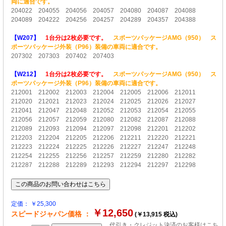
両に適合です。
204022 204055 204056 204057 204080 204087 204088
204089 204222 204256 204257 204289 204357 204388
【W207】
1台分は2枚必要です。
スポーツパッケージAMG（950） ス
ポーツパッケージ外装（P96）装備の車両に適合です。
207302 207303 207402 207403
【W212】
1台分は2枚必要です。
スポーツパッケージAMG（950） ス
ポーツパッケージ外装（P96）装備の車両に適合です。
212001 212002 212003 212004 212005 212006 212011
212020 212021 212023 212024 212025 212026 212027
212041 212047 212048 212052 212053 212054 212055
212056 212057 212059 212080 212082 212087 212088
212089 212093 212094 212097 212098 212201 212202
212203 212204 212205 212206 212211 212220 212221
212223 212224 212225 212226 212227 212247 212248
212254 212255 212256 212257 212259 212280 212282
212287 212288 212289 212293 212294 212297 212298
定価： ￥25,300
￥12,650
スピードジャパン価格 ：
(￥13,915 税込)
代引き・クレジット決済のお客様はこち