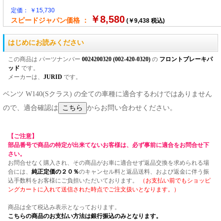
定価： ￥15,730
￥8,580
スピードジャパン価格 ：
(￥9,438 税込)
はじめにお読みください
この商品は パーツナンバー
0024200320 (002-420-0320)
の
フロントブレーキパ
ッド
です。
メーカーは、
JURID
です。
ベンツ W140(Sクラス) の全ての車種に適合するわけではありません
ので、適合確認は
からお問い合わせください。
【ご注意】
部品番号で商品の特定が出来てないお客様は、必ず事前に適合をお問合せ下
さい。
お問合せなく購入され、その商品がお車に適合せず返品交換を求められる場
合には、
純正定価の２０％
のキャンセル料と返品送料、および返金に伴う振
込手数料をお客様にご負担いただいております。
（お支払い前でもショッピ
ングカートに入れて送信された時点でご注文扱いとなります。）
商品は全て税込み表示となっております。
こちらの商品のお支払い方法は銀行振込のみとなります。