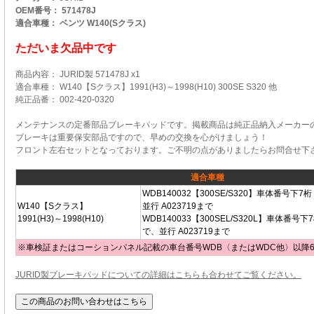
OEM番号： 571478J
適合車種： ベンツ W140(Sクラス)
ただいま欠品中です
商品内容： JURID製 571478J x1
適合車種： W140【Sクラス】1991(H3)～1998(H10) 300SE S320 他
純正品番： 002-420-0320
メンテナンスの定番部品ブレーキパッドです。掲載商品は純正品納入メーカーのJ
ブレーキは重要保安部品ですので、早めの交換を心がけましょう！
フロント左右セットとなっております。ご不明の点がありましたらお問合せ下
適合車種
WDB140032【300SE/S320】車体番号下7桁
W140【Sクラス】
並行 A023719まで
1991(H3)～1998(H10)
WDB140033【300SEL/S320L】車体番号下7
で、並行 A023719まで
※車検証またはコーションパネル記載の車台番号WDB〈またはWDC他〉以降
JURID製ブレーキパッドについての詳細はこちらも合わせてご覧ください。