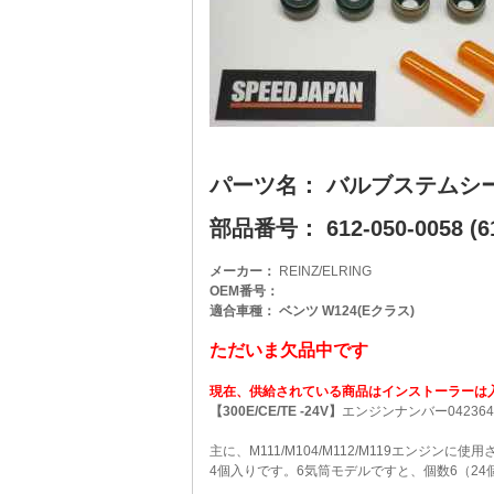
パーツ名： バルブステムシ
部品番号： 612-050-0058 (61
メーカー：
REINZ/ELRING
OEM番号：
適合車種： ベンツ W124(Eクラス)
ただいま欠品中です
現在、供給されている商品はインストーラーは
【300E/CE/TE -24V】
エンジンナンバー04236
主に、M111/M104/M112/M119エンジンに
4個入りです。6気筒モデルですと、個数6（2