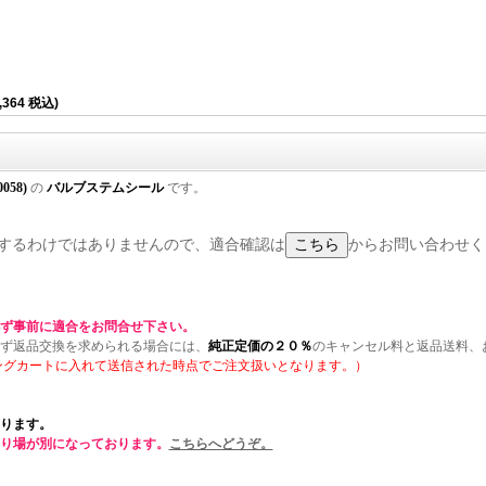
,364 税込)
0058)
の
バルブステムシール
です。
に適合するわけではありませんので、適合確認は
からお問い合わせく
ず事前に適合をお問合せ下さい。
ず返品交換を求められる場合には、
純正定価の２０％
のキャンセル料と返品送料、
ングカートに入れて送信された時点でご注文扱いとなります。）
ります。
り場が別になっております。
こちらへどうぞ。