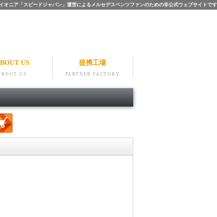
ツのパイオニア「スピードジャパン」運営によるメルセデスベンツファンのための非公式ウェブサイトです
BOUT US
提携工場
ABOUT US
PARTNER FACTORY