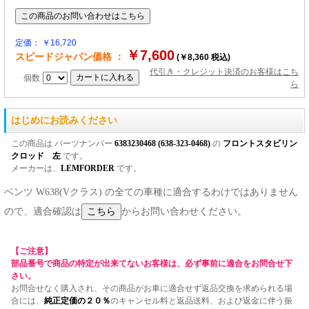
定価： ￥16,720
￥7,600
スピードジャパン価格 ：
(￥8,360 税込)
代引き・クレジット決済のお客様はこち
個数
ら
はじめにお読みください
この商品は パーツナンバー
6383230468 (638-323-0468)
の
フロントスタビリン
クロッド 左
です。
メーカーは、
LEMFORDER
です。
ベンツ W638(Vクラス) の全ての車種に適合するわけではありません
ので、適合確認は
からお問い合わせください。
【ご注意】
部品番号で商品の特定が出来てないお客様は、必ず事前に適合をお問合せ下
さい。
お問合せなく購入され、その商品がお車に適合せず返品交換を求められる場
合には、
純正定価の２０％
のキャンセル料と返品送料、および返金に伴う振