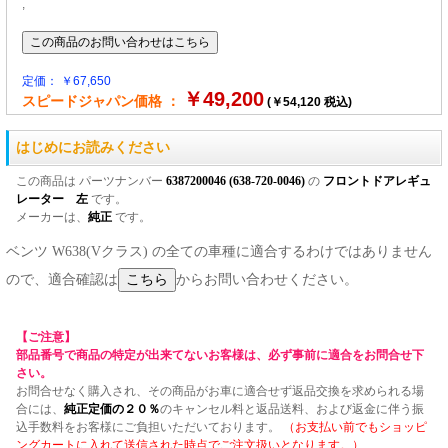
,
定価： ￥67,650
￥49,200
スピードジャパン価格 ：
(￥54,120 税込)
はじめにお読みください
この商品は パーツナンバー
6387200046 (638-720-0046)
の
フロントドアレギュ
レーター 左
です。
メーカーは、
純正
です。
ベンツ W638(Vクラス) の全ての車種に適合するわけではありません
ので、適合確認は
からお問い合わせください。
【ご注意】
部品番号で商品の特定が出来てないお客様は、必ず事前に適合をお問合せ下
さい。
お問合せなく購入され、その商品がお車に適合せず返品交換を求められる場
合には、
純正定価の２０％
のキャンセル料と返品送料、および返金に伴う振
込手数料をお客様にご負担いただいております。
（お支払い前でもショッピ
ングカートに入れて送信された時点でご注文扱いとなります。）