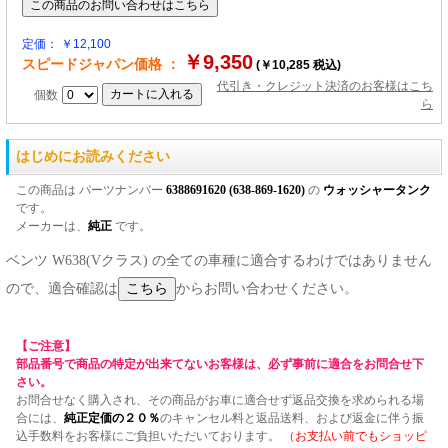
定価： ￥12,100
￥9,350
スピードジャパン価格 ：
(￥10,285 税込)
代引き・クレジット決済のお客様はこち
個数
ら
はじめにお読みください
この商品は パーツナンバー
6388691620 (638-869-1620)
の
ウォッシャータンク
です。
メーカーは、
純正
です。
ベンツ W638(Vクラス) の全ての車種に適合するわけではありません
ので、適合確認は
からお問い合わせください。
【ご注意】
部品番号で商品の特定が出来てないお客様は、必ず事前に適合をお問合せ下
さい。
お問合せなく購入され、その商品がお車に適合せず返品交換を求められる場
合には、
純正定価の２０％
のキャンセル料と返品送料、および返金に伴う振
込手数料をお客様にご負担いただいております。
（お支払い前でもショッピ