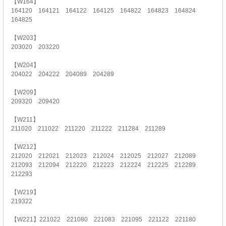
【W164】
164120 164121 164122 164125 164822 164823 164824
164825
【W203】
203020 203220
【W204】
204022 204222 204089 204289
【W209】
209320 209420
【W211】
211020 211022 211220 211222 211284 211289
【W212】
212020 212021 212023 212024 212025 212027 212089
212093 212094 212220 212223 212224 212225 212289
212293
【W219】
219322
【W221】221022 221080 221083 221095 221122 221180