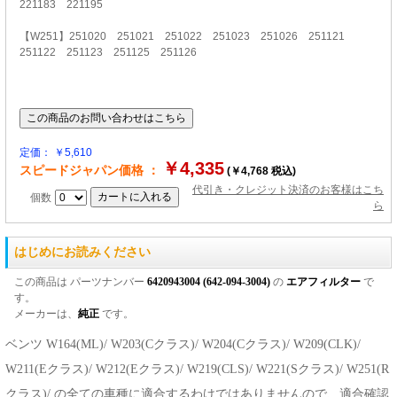
221183 221195
【W251】251020 251021 251022 251023 251026 251121
251122 251123 251125 251126
定価： ￥5,610
￥4,335
スピードジャパン価格 ：
(￥4,768 税込)
代引き・クレジット決済のお客様はこち
個数
ら
はじめにお読みください
この商品は パーツナンバー
6420943004 (642-094-3004)
の
エアフィルター
で
す。
メーカーは、
純正
です。
ベンツ W164(ML)/ W203(Cクラス)/ W204(Cクラス)/ W209(CLK)/
W211(Eクラス)/ W212(Eクラス)/ W219(CLS)/ W221(Sクラス)/ W251(R
クラス)/ の全ての車種に適合するわけではありませんので、適合確認