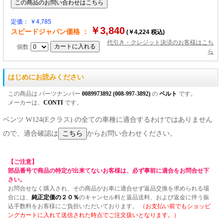
定価： ￥4,785
￥3,840
スピードジャパン価格 ：
(￥4,224 税込)
代引き・クレジット決済のお客様はこち
個数
ら
はじめにお読みください
この商品は パーツナンバー
0089973892 (008-997-3892)
の
ベルト
です。
メーカーは、
CONTI
です。
ベンツ W124(Eクラス) の全ての車種に適合するわけではありません
ので、適合確認は
からお問い合わせください。
【ご注意】
部品番号で商品の特定が出来てないお客様は、必ず事前に適合をお問合せ下
さい。
お問合せなく購入され、その商品がお車に適合せず返品交換を求められる場
合には、
純正定価の２０％
のキャンセル料と返品送料、および返金に伴う振
込手数料をお客様にご負担いただいております。
（お支払い前でもショッピ
ングカートに入れて送信された時点でご注文扱いとなります。）