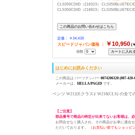
CLS350CDI/D（218323） CLS350BLUETEC/
CLS350CDI/D（218923） CLS350BLUETEC
定価： ￥34,430
￥10,950
スピードジャパン価格 ：
(￥
個数
はじめにお読みください
この商品は パーツナンバー
0074206320 (007-420-
メーカーは、
HELLA/PAGID
です。
ベンツ W212(Eクラス)/ W218(CLS
【ご注意】
部品番号で商品の特定が出来てないお客様は、必
お問合せなく購入され、その商品がお車に適合せ
ただいております。
（お支払い前でもショッピ