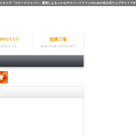
ツのパイオニア「スピードジャパン」運営によるメルセデスベンツファンのための非公式ウェブサイトです
BOUT US
提携工場
ABOUT US
PARTNER FACTORY