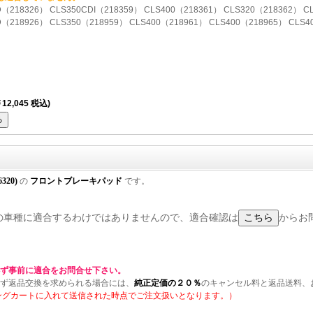
D（218326） CLS350CDI（218359） CLS400（218361） CLS320（218362） C
/D（218926） CLS350（218959） CLS400（218961） CLS400（218965） CLS
12,045 税込)
6320)
の
フロントブレーキパッド
です。
) の全ての車種に適合するわけではありませんので、適合確認は
からお
ず事前に適合をお問合せ下さい。
ず返品交換を求められる場合には、
純正定価の２０％
のキャンセル料と返品送料、
ングカートに入れて送信された時点でご注文扱いとなります。）