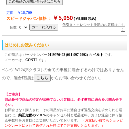
定価： ￥10,769
￥5,050
スピードジャパン価格 ：
(￥5,555 税込)
代引き・クレジット決済のお客様はこち
個数
ら
はじめにお読みください
この商品は パーツナンバー
0119976492 (011-997-6492)
の
ベルト
です。
メーカーは、
CONTI
です。
ベンツ W124(Eクラス) の全ての車種に適合するわけではありません
ので、適合確認は
からお問い合わせください。
【ご注意】
部品番号で商品の特定が出来てないお客様は、必ず事前に適合をお問合せ下
さい。
お問合せなく購入され、その商品がお車に適合せず返品交換を求められる場
合には、
純正定価の２０％
のキャンセル料と返品送料、および返金に伴う振
込手数料をお客様にご負担いただいております。
（お支払い前でもショッピ
ングカートに入れて送信された時点でご注文扱いとなります。）