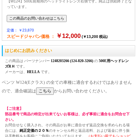
【W124】500E前期用のヘッドライトレンズ右側です。純正は供給終了とな
っています。
定価： ￥23,870
￥12,000
スピードジャパン価格 ：
(￥13,200 税込)
はじめにお読みください
この商品は パーツナンバー
1248203266 (124-820-3266)
の
500E用ヘッドレン
ズRＨ
です。
メーカーは、
HELLA
です。
ベンツ W124(Eクラス) の全ての車種に適合するわけではありません
ので、適合確認は
からお問い合わせください。
【ご注意】
部品番号で商品の特定が出来てないお客様は、必ず事前に適合をお問合せ下
さい。
お問合せなく購入され、その商品がお車に適合せず返品交換を求められる場
合には、
純正定価の２０％
のキャンセル料と返品送料、および返金に伴う振
込手数料をお客様にご負担いただいております。
（お支払い前でもショッピ