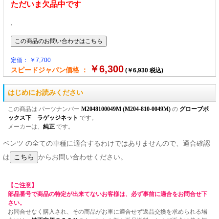
ただいま欠品中です
,
定価： ￥7,700
￥6,300
スピードジャパン価格 ：
(￥6,930 税込)
はじめにお読みください
この商品は パーツナンバー
M2048100049M (M204-810-0049M)
の
グローブボ
ックス下 ラゲッジネット
です。
メーカーは、
純正
です。
ベンツ の全ての車種に適合するわけではありませんので、適合確認
は
からお問い合わせください。
【ご注意】
部品番号で商品の特定が出来てないお客様は、必ず事前に適合をお問合せ下
さい。
お問合せなく購入され、その商品がお車に適合せず返品交換を求められる場