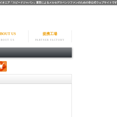
ツのパイオニア「スピードジャパン」運営によるメルセデスベンツファンのための非公式ウェブサイトです
BOUT US
提携工場
ABOUT US
PARTNER FACTORY