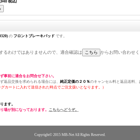
,940 税込)
0320)
の
フロントブレーキパッド
です。
に適合するわけではありませんので、適合確認は
からお問い合わせく
ず事前に適合をお問合せ下さい。
ず返品交換を求められる場合には、
純正定価の２０％
のキャンセル料と返品送料、
ングカートに入れて送信された時点でご注文扱いとなります。）
ります。
り場が別になっております。
こちらへどうぞ。
Copyright© 2015
MB-Net
All Rights Reserved.