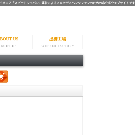
ツのパイオニア「スピードジャパン」運営によるメルセデスベンツファンのための非公式ウェブサイトです
BOUT US
提携工場
ABOUT US
PARTNER FACTORY