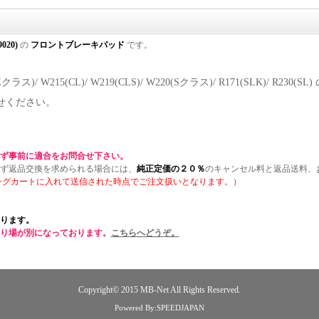
9020)
の
フロントブレーキパッド
です。
1(Eクラス)/ W215(CL)/ W219(CLS)/ W220(Sクラス)/ R171(SLK)
せください。
ず事前に適合をお問合せ下さい。
ず返品交換を求められる場合には、
純正定価の２０％
のキャンセル料と返品送料、
ングカートに入れて送信された時点でご注文扱いとなります。）
ります。
り場が別になっております。
こちらへどうぞ。
Copyright© 2015
MB-Net
All Rights Reserved.
Powered By:SPEEDJAPAN