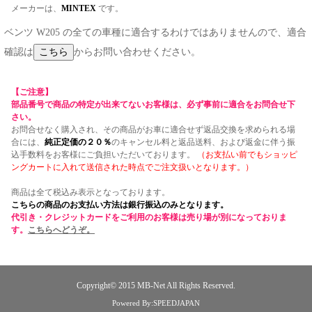
メーカーは、
MINTEX
です。
ベンツ W205 の全ての車種に適合するわけではありませんので、適合
確認は
からお問い合わせください。
【ご注意】
部品番号で商品の特定が出来てないお客様は、必ず事前に適合をお問合せ下
さい。
お問合せなく購入され、その商品がお車に適合せず返品交換を求められる場
合には、
純正定価の２０％
のキャンセル料と返品送料、および返金に伴う振
込手数料をお客様にご負担いただいております。
（お支払い前でもショッピ
ングカートに入れて送信された時点でご注文扱いとなります。）
商品は全て税込み表示となっております。
こちらの商品のお支払い方法は銀行振込のみとなります。
代引き・クレジットカードをご利用のお客様は売り場が別になっておりま
す。
こちらへどうぞ。
Copyright© 2015
MB-Net
All Rights Reserved.
Powered By:SPEEDJAPAN