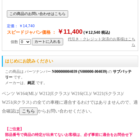
定価： ￥14,740
￥11,400
スピードジャパン価格 ：
(￥12,540 税込)
代引き・クレジット決済のお客様はこち
個数
ら
はじめにお読みください
この商品は パーツナンバー
N000000004039 (N000000-004039)
の
サブバッテ
リー
です。
メーカーは、
純正
です。
ベンツ W164(ML)/ W212(Eクラス)/ W216(CL)/ W221(Sクラス)/
W251(Rクラス) の全ての車種に適合するわけではありませんので、適
合確認は
からお問い合わせください。
【ご注意】
部品番号で商品の特定が出来てないお客様は、必ず事前に適合をお問合せ下