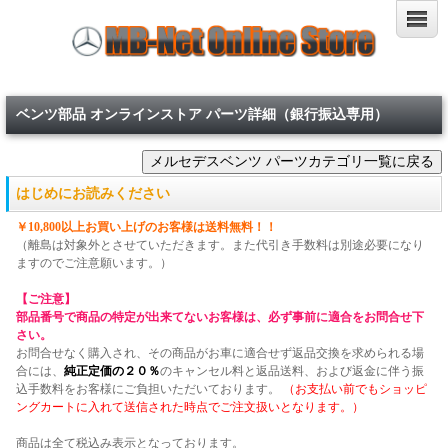
ベンツ部品 オンラインストア パーツ詳細（銀行振込専用）
はじめにお読みください
￥10,800以上お買い上げのお客様は送料無料！！
（離島は対象外とさせていただきます。また代引き手数料は別途必要になり
ますのでご注意願います。）
【ご注意】
部品番号で商品の特定が出来てないお客様は、必ず事前に適合をお問合せ下
さい。
お問合せなく購入され、その商品がお車に適合せず返品交換を求められる場
合には、
純正定価の２０％
のキャンセル料と返品送料、および返金に伴う振
込手数料をお客様にご負担いただいております。
（お支払い前でもショッピ
ングカートに入れて送信された時点でご注文扱いとなります。）
商品は全て税込み表示となっております。