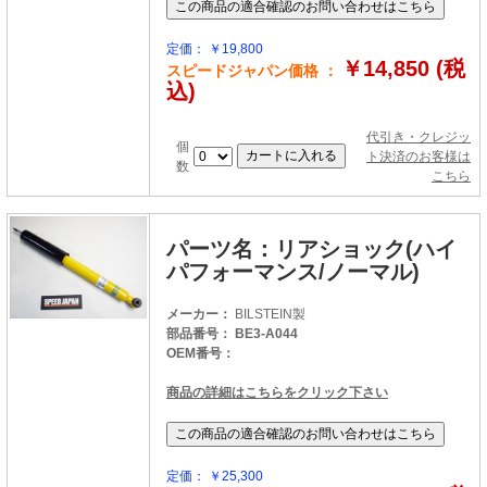
定価： ￥19,800
￥14,850 (税
スピードジャパン価格 ：
込)
代引き・クレジッ
個
ト決済のお客様は
数
こちら
パーツ名：リアショック(ハイ
パフォーマンス/ノーマル)
メーカー：
BILSTEIN製
部品番号： BE3-A044
OEM番号：
商品の詳細はこちらをクリック下さい
定価： ￥25,300