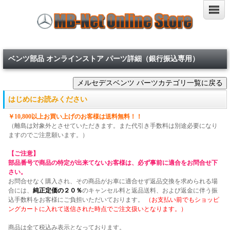
ベンツ部品 オンラインストア パーツ詳細（銀行振込専用）
はじめにお読みください
￥10,800以上お買い上げのお客様は送料無料！！
（離島は対象外とさせていただきます。また代引き手数料は別途必要になり
ますのでご注意願います。）
【ご注意】
部品番号で商品の特定が出来てないお客様は、必ず事前に適合をお問合せ下
さい。
お問合せなく購入され、その商品がお車に適合せず返品交換を求められる場
合には、
純正定価の２０％
のキャンセル料と返品送料、および返金に伴う振
込手数料をお客様にご負担いただいております。
（お支払い前でもショッピ
ングカートに入れて送信された時点でご注文扱いとなります。）
商品は全て税込み表示となっております。