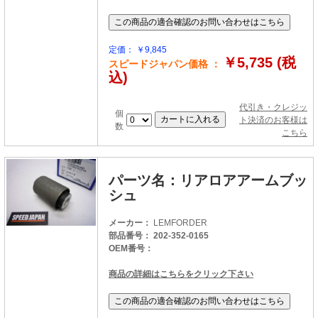
定価： ￥9,845
￥5,735 (税
スピードジャパン価格 ：
込)
代引き・クレジッ
個
ト決済のお客様は
数
こちら
パーツ名：リアロアアームブッ
シュ
メーカー：
LEMFORDER
部品番号： 202-352-0165
OEM番号：
商品の詳細はこちらをクリック下さい