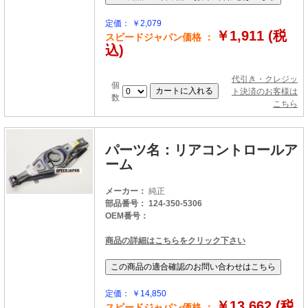
定価： ￥2,079
￥1,911 (税
スピードジャパン価格 ：
込)
代引き・クレジッ
個
ト決済のお客様は
数
こちら
パーツ名：リアコントロールア
ーム
メーカー：
純正
部品番号： 124-350-5306
OEM番号：
商品の詳細はこちらをクリック下さい
定価： ￥14,850
￥13,662 (税
スピードジャパン価格 ：