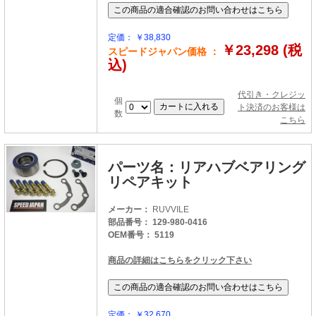
定価： ￥38,830
￥23,298 (税
スピードジャパン価格 ：
込)
代引き・クレジッ
個
ト決済のお客様は
数
こちら
パーツ名：リアハブベアリング
リペアキット
メーカー：
RUVVILE
部品番号： 129-980-0416
OEM番号： 5119
商品の詳細はこちらをクリック下さい
定価： ￥32,670