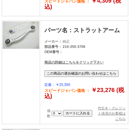
￥4,309 (税
スピードジャパン価格 ：
込)
パーツ名：ストラットアーム
メーカー：
純正
部品番号： 210-350-3706
OEM番号：
商品の詳細はこちらをクリック下さい
定価： ￥25,300
￥23,276 (税
スピードジャパン価格 ：
込)
代引き・クレジッ
個
ト決済のお客様は
数
こちら