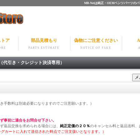
MB-Netは純正・OEMベンツパー
ストア
部品見積もり
偽物にご注意ください
A
ORE
PARTS ESTIMATE
NOTICE OF FAKE
細（代引き・クレジット決済専用）
き手数料は別途必要になりますのでご注意願います。）
ず事前に適合をお問合せ下さい。
ず返品交換を求められる場合には、
純正定価の２０％
のキャンセル料と返品送料、
ングカートに入れて送信された時点でご注文扱いとなります。）