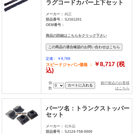
ラグコードカバー上下セット
メーカー：
純正
部品番号： SJ161201
OEM番号：
商品の詳細はこちらをクリック下さい
定価： ￥9,768
￥8,717 (税
スピードジャパン価格 ：
込)
個
銀行振込のお客様
数
はこちら
パーツ名：トランクストッパー
セット
メーカー：
社外品
部品番号： SJ124-758-0000