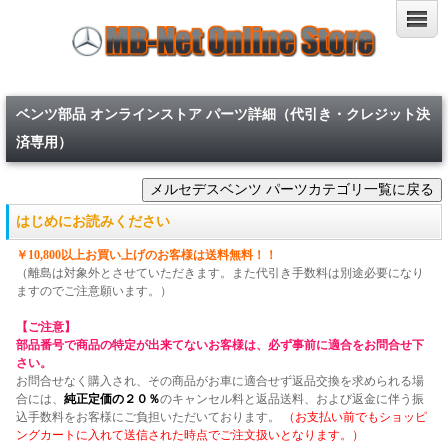
ベンツ部品 オンラインストア パーツ詳細（代引き・クレジット決
済専用）
はじめにお読みください
￥10,800以上お買い上げのお客様は送料無料！！
（離島は対象外とさせていただきます。また代引き手数料は別途必要になり
ますのでご注意願います。）
【ご注意】
部品番号で商品の特定が出来てないお客様は、必ず事前に適合をお問合せ下
さい。
お問合せなく購入され、その商品がお車に適合せず返品交換を求められる場
合には、
純正定価の２０％
のキャンセル料と返品送料、および返金に伴う振
込手数料をお客様にご負担いただいております。
（お支払い前でもショッピ
ングカートに入れて送信された時点でご注文扱いとなります。）