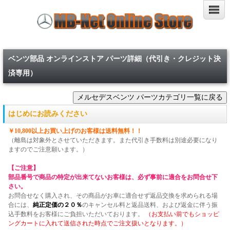
ベンツ部品 オンラインストア パーツ詳細（代引き・クレジット決
済専用）
はじめにお読みください
￥10,800以上お買い上げのお客様は送料無料！！
（離島は対象外とさせていただきます。また代引き手数料は別途必要になり
ますのでご注意願います。）
【ご注意】
部品番号で商品の特定が出来てないお客様は、必ず事前に適合をお問合せ下
さい。
お問合せなく購入され、その商品がお車に適合せず返品交換を求められる場
合には、
純正定価の２０％
のキャンセル料と返品送料、および返金に伴う振
込手数料をお客様にご負担いただいております。
（お支払い前でもショッピ
ングカートに入れて送信された時点でご注文扱いとなります。）