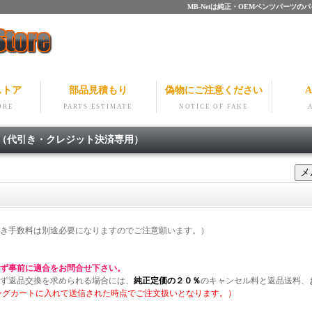
MB-Netは純正・OEMベンツパー
ストア
部品見積もり
偽物にご注意ください
A
ORE
PARTS ESTIMATE
NOTICE OF FAKE
細（代引き・クレジット決済専用）
き手数料は別途必要になりますのでご注意願います。）
ず事前に適合をお問合せ下さい。
ず返品交換を求められる場合には、
純正定価の２０％
のキャンセル料と返品送料、
ングカートに入れて送信された時点でご注文扱いとなります。）