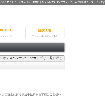
ツのパイオニア「スピードジャパン」運営によるメルセデスベンツファンのための非公式ウェブサイトです
BOUT US
提携工場
ABOUT US
PARTNER FACTORY
および返金に伴う振込手数料をお客様にご負担い