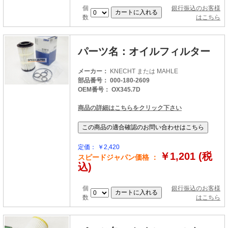
個
銀行振込のお客様
数
はこちら
パーツ名：オイルフィルター
メーカー：
KNECHT または MAHLE
部品番号： 000-180-2609
OEM番号： OX345.7D
商品の詳細はこちらをクリック下さい
定価： ￥2,420
￥1,201 (税
スピードジャパン価格 ：
込)
個
銀行振込のお客様
数
はこちら