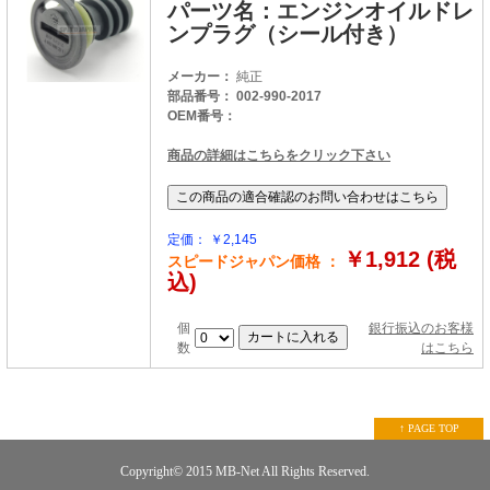
パーツ名：エンジンオイルドレ
ンプラグ（シール付き）
メーカー：
純正
部品番号： 002-990-2017
OEM番号：
商品の詳細はこちらをクリック下さい
定価： ￥2,145
￥1,912 (税
スピードジャパン価格 ：
込)
個
銀行振込のお客様
数
はこちら
↑ PAGE TOP
Copyright© 2015
MB-Net
All Rights Reserved.