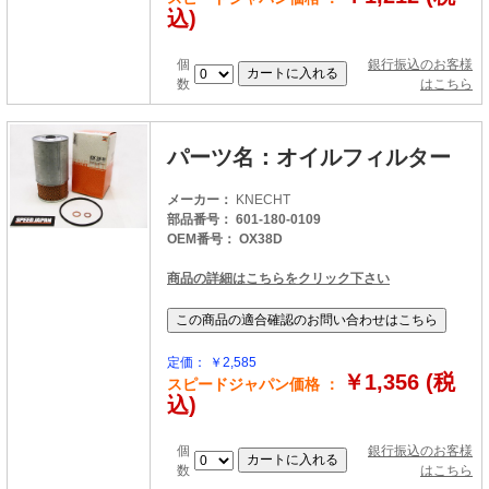
込)
個
銀行振込のお客様
数
はこちら
パーツ名：オイルフィルター
メーカー：
KNECHT
部品番号： 601-180-0109
OEM番号： OX38D
商品の詳細はこちらをクリック下さい
定価： ￥2,585
￥1,356 (税
スピードジャパン価格 ：
込)
個
銀行振込のお客様
数
はこちら