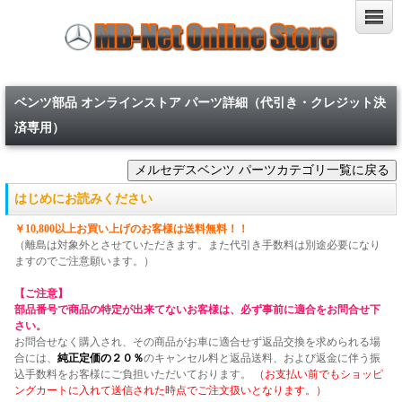
ベンツ部品 オンラインストア パーツ詳細（代引き・クレジット決
済専用）
はじめにお読みください
￥10,800以上お買い上げのお客様は送料無料！！
（離島は対象外とさせていただきます。また代引き手数料は別途必要になり
ますのでご注意願います。）
【ご注意】
部品番号で商品の特定が出来てないお客様は、必ず事前に適合をお問合せ下
さい。
お問合せなく購入され、その商品がお車に適合せず返品交換を求められる場
合には、
純正定価の２０％
のキャンセル料と返品送料、および返金に伴う振
込手数料をお客様にご負担いただいております。
（お支払い前でもショッピ
ングカートに入れて送信された時点でご注文扱いとなります。）