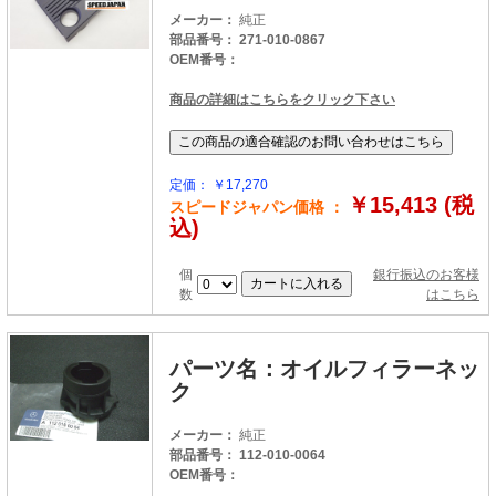
メーカー：
純正
部品番号： 271-010-0867
OEM番号：
商品の詳細はこちらをクリック下さい
定価： ￥17,270
￥15,413 (税
スピードジャパン価格 ：
込)
個
銀行振込のお客様
数
はこちら
パーツ名：オイルフィラーネッ
ク
メーカー：
純正
部品番号： 112-010-0064
OEM番号：