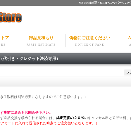
MB-Netは純正・OEMベンツパー
ストア
部品見積もり
偽物にご注意ください
A
ORE
PARTS ESTIMATE
NOTICE OF FAKE
細（代引き・クレジット決済専用）
き手数料は別途必要になりますのでご注意願います。）
ず事前に適合をお問合せ下さい。
ず返品交換を求められる場合には、
純正定価の２０％
のキャンセル料と返品送料、
ングカートに入れて送信された時点でご注文扱いとなります。）