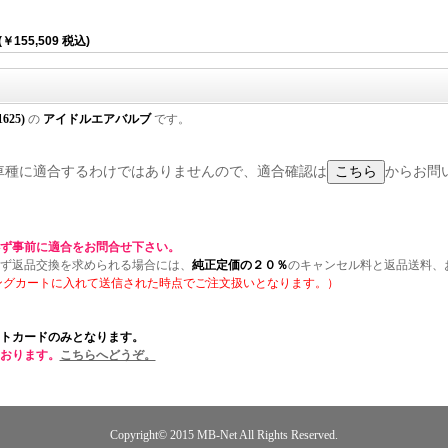
(￥155,509 税込)
1625)
の
アイドルエアバルブ
です。
 の全ての車種に適合するわけではありませんので、適合確認は
からお問
ず事前に適合をお問合せ下さい。
ず返品交換を求められる場合には、
純正定価の２０％
のキャンセル料と返品送料、
ングカートに入れて送信された時点でご注文扱いとなります。）
トカードのみとなります。
おります。
こちらへどうぞ。
Copyright© 2015
MB-Net
All Rights Reserved.