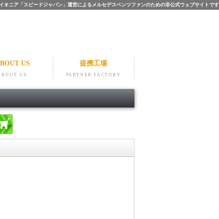
ツのパイオニア「スピードジャパン」運営によるメルセデスベンツファンのための非公式ウェブサイトです
BOUT US
提携工場
ABOUT US
PARTNER FACTORY