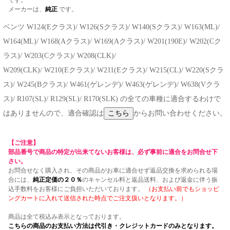
です。
メーカーは、
純正
です。
ベンツ W124(Eクラス)/ W126(Sクラス)/ W140(Sクラス)/ W163(ML)/
W164(ML)/ W168(Aクラス)/ W169(Aクラス)/ W201(190E)/ W202(Cク
ラス)/ W203(Cクラス)/ W208(CLK)/
W209(CLK)/ W210(Eクラス)/ W211(Eクラス)/ W215(CL)/ W220(Sクラ
ス)/ W245(Bクラス)/ W461(ゲレンデ)/ W463(ゲレンデ)/ W638(Vクラ
ス)/ R107(SL)/ R129(SL)/ R170(SLK) の全ての車種に適合するわけで
はありませんので、適合確認は
からお問い合わせください。
【ご注意】
部品番号で商品の特定が出来てないお客様は、必ず事前に適合をお問合せ下
さい。
お問合せなく購入され、その商品がお車に適合せず返品交換を求められる場
合には、
純正定価の２０％
のキャンセル料と返品送料、および返金に伴う振
込手数料をお客様にご負担いただいております。
（お支払い前でもショッピ
ングカートに入れて送信された時点でご注文扱いとなります。）
商品は全て税込み表示となっております。
こちらの商品のお支払い方法は代引き・クレジットカードのみとなります。