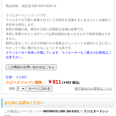
商品内容： 純正品 000-500-0185 x1
ラジエタードレンコックです。
ラジエターの下部に装着されていて冷却水を交換するときはドレンを緩めて
冷却水を排出します。
材質が樹脂の為、硬化する前に定期的な交換が必要です。
本体に装着されているOリングは単品供給がありませんので単体交換はでき
ません。
独特な形をしていますが先端のカギ形状はドレンコックを緩めたときに引っ
かかって一気に飛び出さないようにする為です。
※ラジエーター本体に付属しています。ラジエーターをご購入のお客様はご
注意下さい。
定価： ￥1,001
￥811
スピードジャパン価格 ：
(￥892 税込)
個数
銀行振込のお客様はこちら
はじめにお読みください
この商品は パーツナンバー
0005000185 (000-500-0185)
の
ラジエタードレン