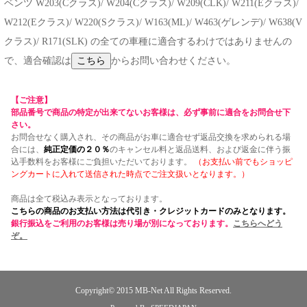
ベンツ W203(Cクラス)/ W204(Cクラス)/ W209(CLK)/ W211(Eクラス)/
W212(Eクラス)/ W220(Sクラス)/ W163(ML)/ W463(ゲレンデ)/ W638(V
クラス)/ R171(SLK) の全ての車種に適合するわけではありませんの
で、適合確認は
からお問い合わせください。
【ご注意】
部品番号で商品の特定が出来てないお客様は、必ず事前に適合をお問合せ下
さい。
お問合せなく購入され、その商品がお車に適合せず返品交換を求められる場
合には、
純正定価の２０％
のキャンセル料と返品送料、および返金に伴う振
込手数料をお客様にご負担いただいております。
（お支払い前でもショッピ
ングカートに入れて送信された時点でご注文扱いとなります。）
商品は全て税込み表示となっております。
こちらの商品のお支払い方法は代引き・クレジットカードのみとなります。
銀行振込をご利用のお客様は売り場が別になっております。
こちらへどう
ぞ。
Copyright© 2015
MB-Net
All Rights Reserved.