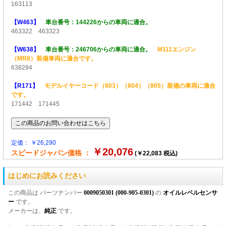
163113
【W463】
車台番号：144226からの車両に適合。
463322 463323
【W638】
車台番号：246706からの車両に適合。
M111エンジン
（MR8）装備車両に適合です。
638294
【R171】
モデルイヤーコード（803）（804）（805）装備の車両に適合
です。
171442 171445
定価： ￥26,290
￥20,076
スピードジャパン価格 ：
(￥22,083 税込)
はじめにお読みください
この商品は パーツナンバー
0009050301 (000-905-0301)
の
オイルレベルセンサ
ー
です。
メーカーは、
純正
です。