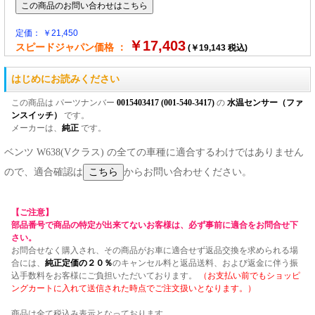
定価： ￥21,450
￥17,403
スピードジャパン価格 ：
(￥19,143 税込)
はじめにお読みください
この商品は パーツナンバー
0015403417 (001-540-3417)
の
水温センサー（ファ
ンスイッチ）
です。
メーカーは、
純正
です。
ベンツ W638(Vクラス) の全ての車種に適合するわけではありません
ので、適合確認は
からお問い合わせください。
【ご注意】
部品番号で商品の特定が出来てないお客様は、必ず事前に適合をお問合せ下
さい。
お問合せなく購入され、その商品がお車に適合せず返品交換を求められる場
合には、
純正定価の２０％
のキャンセル料と返品送料、および返金に伴う振
込手数料をお客様にご負担いただいております。
（お支払い前でもショッピ
ングカートに入れて送信された時点でご注文扱いとなります。）
商品は全て税込み表示となっております。