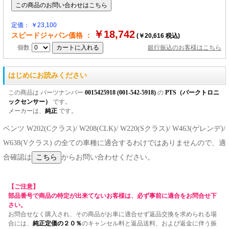
定価： ￥23,100
￥18,742
スピードジャパン価格 ：
(￥20,616 税込)
個数
銀行振込のお客様はこちら
はじめにお読みください
この商品は パーツナンバー
0015425918 (001-542-5918)
の
PTS（パークトロニ
ックセンサー）
です。
メーカーは、
純正
です。
ベンツ W202(Cクラス)/ W208(CLK)/ W220(Sクラス)/ W463(ゲレンデ)/
W638(Vクラス) の全ての車種に適合するわけではありませんので、適
合確認は
からお問い合わせください。
【ご注意】
部品番号で商品の特定が出来てないお客様は、必ず事前に適合をお問合せ下
さい。
お問合せなく購入され、その商品がお車に適合せず返品交換を求められる場
合には、
純正定価の２０％
のキャンセル料と返品送料、および返金に伴う振