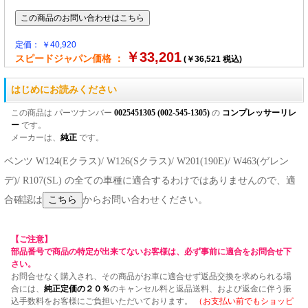
定価： ￥40,920
￥33,201
スピードジャパン価格 ：
(￥36,521 税込)
はじめにお読みください
この商品は パーツナンバー
0025451305 (002-545-1305)
の
コンプレッサーリレ
ー
です。
メーカーは、
純正
です。
ベンツ W124(Eクラス)/ W126(Sクラス)/ W201(190E)/ W463(ゲレン
デ)/ R107(SL) の全ての車種に適合するわけではありませんので、適
合確認は
からお問い合わせください。
【ご注意】
部品番号で商品の特定が出来てないお客様は、必ず事前に適合をお問合せ下
さい。
お問合せなく購入され、その商品がお車に適合せず返品交換を求められる場
合には、
純正定価の２０％
のキャンセル料と返品送料、および返金に伴う振
込手数料をお客様にご負担いただいております。
（お支払い前でもショッピ