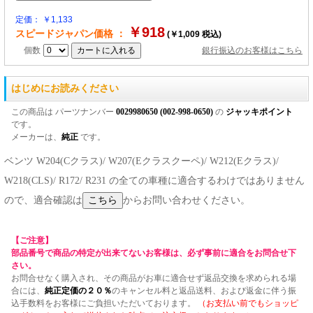
定価： ￥1,133
￥918
スピードジャパン価格 ：
(￥1,009 税込)
個数
銀行振込のお客様はこちら
はじめにお読みください
この商品は パーツナンバー
0029980650 (002-998-0650)
の
ジャッキポイント
です。
メーカーは、
純正
です。
ベンツ W204(Cクラス)/ W207(Eクラスクーペ)/ W212(Eクラス)/
W218(CLS)/ R172/ R231 の全ての車種に適合するわけではありません
ので、適合確認は
からお問い合わせください。
【ご注意】
部品番号で商品の特定が出来てないお客様は、必ず事前に適合をお問合せ下
さい。
お問合せなく購入され、その商品がお車に適合せず返品交換を求められる場
合には、
純正定価の２０％
のキャンセル料と返品送料、および返金に伴う振
込手数料をお客様にご負担いただいております。
（お支払い前でもショッピ