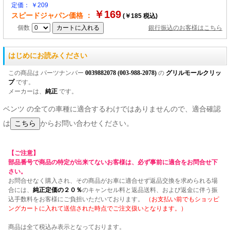
定価： ￥209
￥169
スピードジャパン価格 ：
(￥185 税込)
個数
銀行振込のお客様はこちら
はじめにお読みください
この商品は パーツナンバー
0039882078 (003-988-2078)
の
グリルモールクリッ
プ
です。
メーカーは、
純正
です。
ベンツ の全ての車種に適合するわけではありませんので、適合確認
は
からお問い合わせください。
【ご注意】
部品番号で商品の特定が出来てないお客様は、必ず事前に適合をお問合せ下
さい。
お問合せなく購入され、その商品がお車に適合せず返品交換を求められる場
合には、
純正定価の２０％
のキャンセル料と返品送料、および返金に伴う振
込手数料をお客様にご負担いただいております。
（お支払い前でもショッピ
ングカートに入れて送信された時点でご注文扱いとなります。）
商品は全て税込み表示となっております。