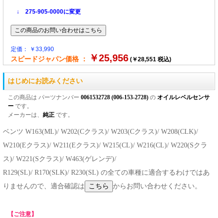
↓ 275-905-0000に変更
定価： ￥33,990
￥25,956
スピードジャパン価格 ：
(￥28,551 税込)
はじめにお読みください
この商品は パーツナンバー
0061532728 (006-153-2728)
の
オイルレベルセンサ
ー
です。
メーカーは、
純正
です。
ベンツ W163(ML)/ W202(Cクラス)/ W203(Cクラス)/ W208(CLK)/
W210(Eクラス)/ W211(Eクラス)/ W215(CL)/ W216(CL)/ W220(Sクラ
ス)/ W221(Sクラス)/ W463(ゲレンデ)/
R129(SL)/ R170(SLK)/ R230(SL) の全ての車種に適合するわけではあ
りませんので、適合確認は
からお問い合わせください。
【ご注意】