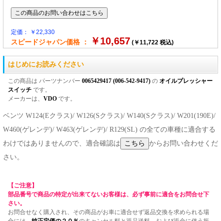
定価： ￥22,330
￥10,657
スピードジャパン価格 ：
(￥11,722 税込)
はじめにお読みください
この商品は パーツナンバー
0065429417 (006-542-9417)
の
オイルプレッシャー
スイッチ
です。
メーカーは、
VDO
です。
ベンツ W124(Eクラス)/ W126(Sクラス)/ W140(Sクラス)/ W201(190E)/
W460(ゲレンデ)/ W463(ゲレンデ)/ R129(SL) の全ての車種に適合する
わけではありませんので、適合確認は
からお問い合わせくだ
さい。
【ご注意】
部品番号で商品の特定が出来てないお客様は、必ず事前に適合をお問合せ下
さい。
お問合せなく購入され、その商品がお車に適合せず返品交換を求められる場