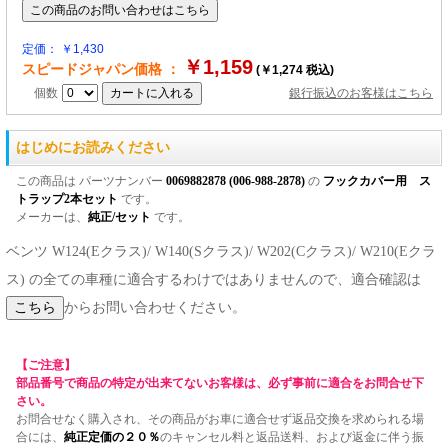
定価： ￥1,430
￥1,159
スピードジャパン価格 ：
(￥1,274 税込)
個数
銀行振込のお客様はこちら
はじめにお読みください
この商品は パーツナンバー
0069882878 (006-988-2878)
の
フックカバー用 ス
トラップ2本セット
です。
メーカーは、
純正/セット
です。
ベンツ W124(Eクラス)/ W140(Sクラス)/ W202(Cクラス)/ W210(Eクラ
ス) の全ての車種に適合するわけではありませんので、適合確認は
からお問い合わせください。
【ご注意】
部品番号で商品の特定が出来てないお客様は、必ず事前に適合をお問合せ下
さい。
お問合せなく購入され、その商品がお車に適合せず返品交換を求められる場
合には、
純正定価の２０％
のキャンセル料と返品送料、および返金に伴う振