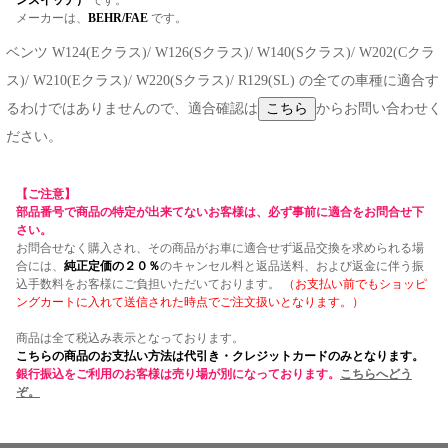
ンスイッチ）
です。
メーカーは、
BEHR/FAE
です。
ベンツ W124(Eクラス)/ W126(Sクラス)/ W140(Sクラス)/ W202(Cクラ
ス)/ W210(Eクラス)/ W220(Sクラス)/ R129(SL) の全ての車種に適合す
るわけではありませんので、適合確認は
からお問い合わせく
ださい。
【ご注意】
部品番号で商品の特定が出来てないお客様は、必ず事前に適合をお問合せ下
さい。
お問合せなく購入され、その商品がお車に適合せず返品交換を求められる場
合には、
純正定価の２０％
のキャンセル料と返品送料、および返金に伴う振
込手数料をお客様にご負担いただいております。
（お支払い前でもショッピ
ングカートに入れて送信された時点でご注文扱いとなります。）
商品は全て税込み表示となっております。
こちらの商品のお支払い方法は代引き・クレジットカードのみとなります。
銀行振込をご利用のお客様は売り場が別になっております。
こちらへどう
ぞ。