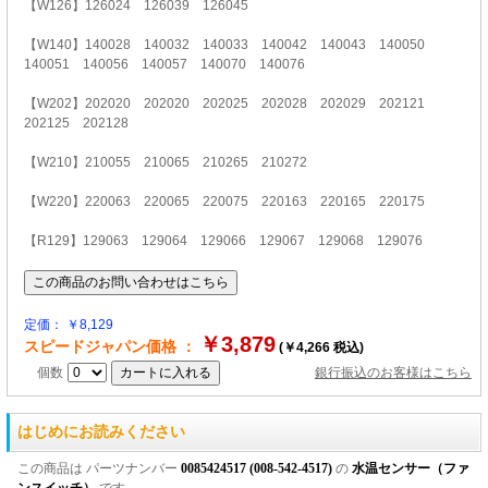
【W126】126024 126039 126045
【W140】140028 140032 140033 140042 140043 140050
140051 140056 140057 140070 140076
【W202】202020 202020 202025 202028 202029 202121
202125 202128
【W210】210055 210065 210265 210272
【W220】220063 220065 220075 220163 220165 220175
【R129】129063 129064 129066 129067 129068 129076
定価： ￥8,129
￥3,879
スピードジャパン価格 ：
(￥4,266 税込)
個数
銀行振込のお客様はこちら
はじめにお読みください
この商品は パーツナンバー
0085424517 (008-542-4517)
の
水温センサー（ファ