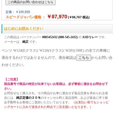
定価： ￥105,930
￥87,970
スピードジャパン価格 ：
(￥96,767 税込)
はじめにお読みください
この商品は パーツナンバー
0085452432 (008-545-2432)
の
ASDリレー
です。
メーカーは、
純正
です。
ベンツ W124(Eクラス)/ W126(Sクラス)/ W201(190E) の全ての車種に
適合するわけではありませんので、適合確認は
からお問い合
わせください。
【ご注意】
部品番号で商品の特定が出来てないお客様は、必ず事前に適合をお問合せ下
さい。
お問合せなく購入され、その商品がお車に適合せず返品交換を求められる場
合には、
純正定価の２０％
のキャンセル料と返品送料、および返金に伴う振
込手数料をお客様にご負担いただいております。
（お支払い前でもショッピ
ングカートに入れて送信された時点でご注文扱いとなります。）