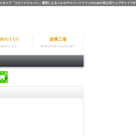
ツのパイオニア「スピードジャパン」運営によるメルセデスベンツファンのための非公式ウェブサイトです
BOUT US
提携工場
ABOUT US
PARTNER FACTORY