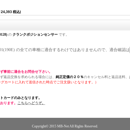
24,393 税込)
0128)
の
クランクポジションセンサー
です。
)/ W201(190E) の全ての車種に適合するわけではありませんので、適合確認は
ず事前に適合をお問合せ下さい。
ず返品交換を求められる場合には、
純正定価の２０％
のキャンセル料と返品送料、
ングカートに入れて送信された時点でご注文扱いとなります。）
トカードのみとなります。
おります。
こちらへどうぞ。
Copyright© 2015
MB-Net
All Rights Reserved.